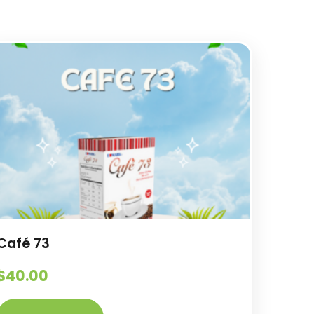
Café 73
$
40.00