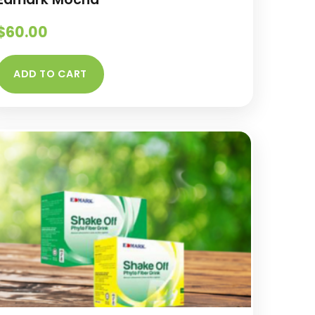
$
60.00
ADD TO CART