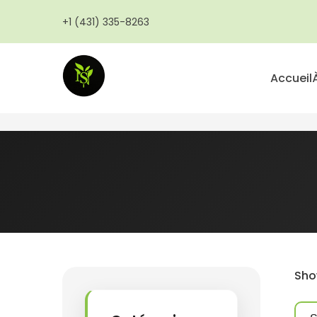
Aller
+1 (431) 335-8263
au
contenu
principal
Accueil
Show