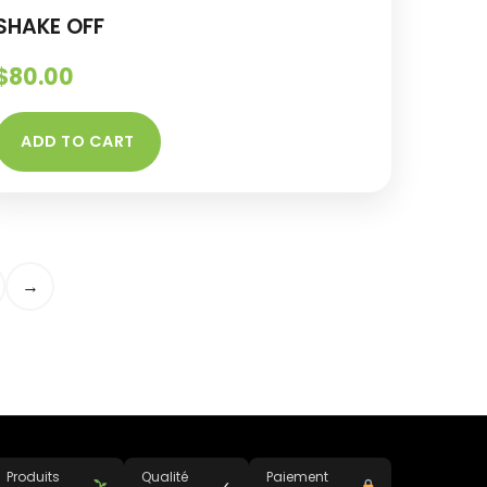
SHAKE OFF
$
80.00
ADD TO CART
→
Produits
Qualité
Paiement
✓