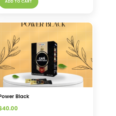
ADD TO CART
Power Black
$
40.00