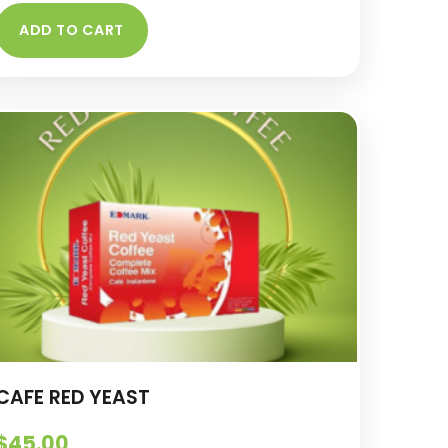
ADD TO CART
CAFE RED YEAST
$
45.00