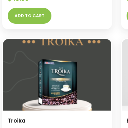
ADD TO CART
Troika