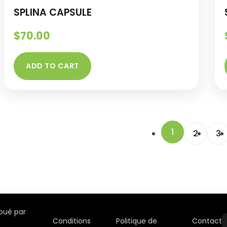
SPLINA CAPSULE
$
70.00
ADD TO CART
1
2
3
ibué par
Conditions
Politique de
Contact