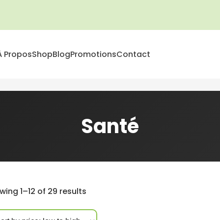
À Propos
Shop
Blog
Promotions
Contact
Santé
Sorted
ing 1–12 of 29 results
by
price: