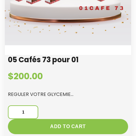
05 Cafés 73 pour 01
$
200.00
REGULER VOTRE GLYCEMIE…
05
Cafés
73
ADD TO CART
pour