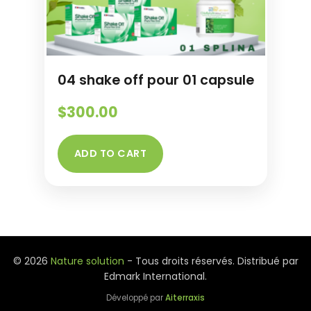
04 shake off pour 01 capsule
$
300.00
ADD TO CART
© 2026
Nature solution
- Tous droits réservés. Distribué par
Edmark International.
Développé par
Aiterraxis