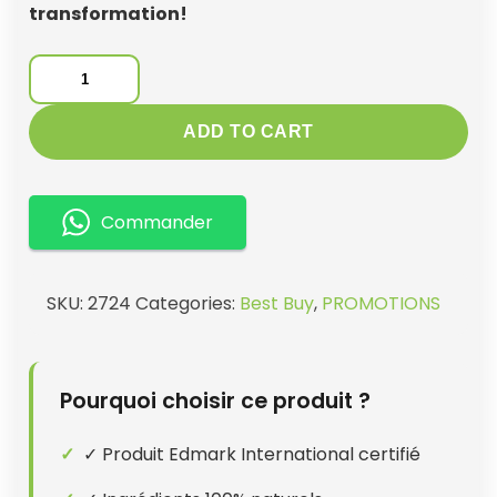
transformation!
03
MRT
pour
ADD TO CART
01
MRT
gratuit
Commander
quantity
SKU:
2724
Categories:
Best Buy
,
PROMOTIONS
Pourquoi choisir ce produit ?
✓ Produit Edmark International certifié