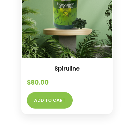
Spiruline
$
80.00
ADD TO CART