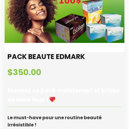
PACK BEAUTE EDMARK
$
350.00
Essayez ce pack maintenant et brillez
de mille feux !
Le must-have pour une routine beauté
irrésistible !