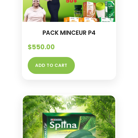
PACK MINCEUR P4
$
550.00
ADD TO CART