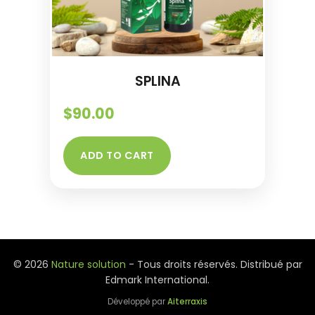
SPLINA
$
90.00
ADD TO CART
© 2026
Nature solution
- Tous droits réservés. Distribué par
Edmark International.
Développé par
Aiterraxis